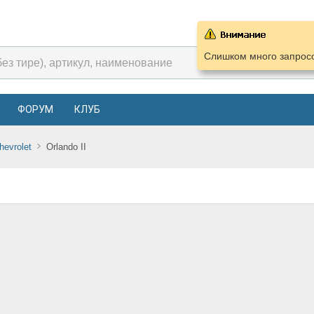
Слишком много запросо
ФОРУМ
КЛУБ
hevrolet
Orlando II