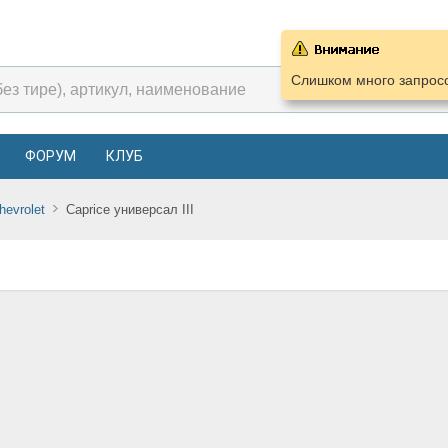
Слишком много запросо
ФОРУМ
КЛУБ
hevrolet
Caprice универсал III