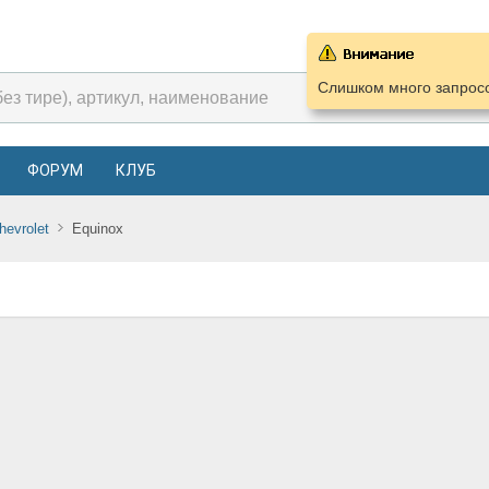
Слишком много запросо
ФОРУМ
КЛУБ
hevrolet
Equinox