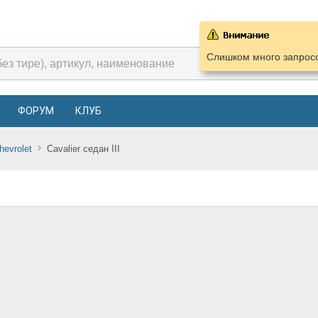
Слишком много запросо
ФОРУМ
КЛУБ
hevrolet
Cavalier седан III