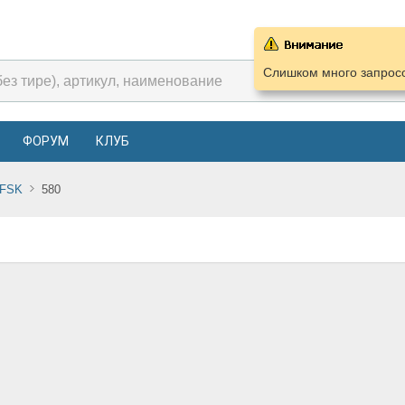
Слишком много запросо
ФОРУМ
КЛУБ
FSK
580