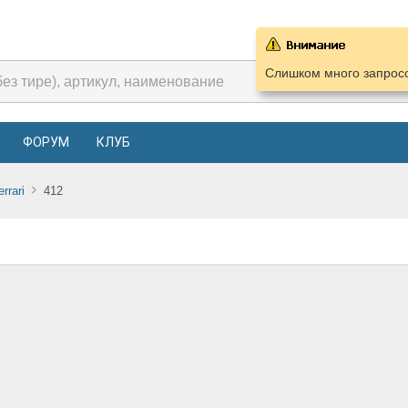
Слишком много запросо
ФОРУМ
КЛУБ
errari
412