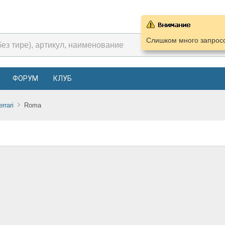
Слишком много запросо
ФОРУМ
КЛУБ
errari
Roma