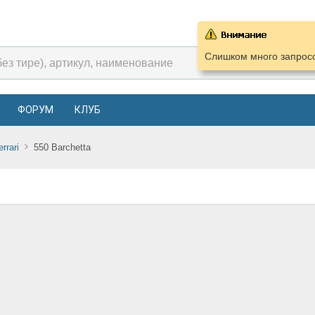
Слишком много запросо
ФОРУМ
КЛУБ
errari
550 Barchetta