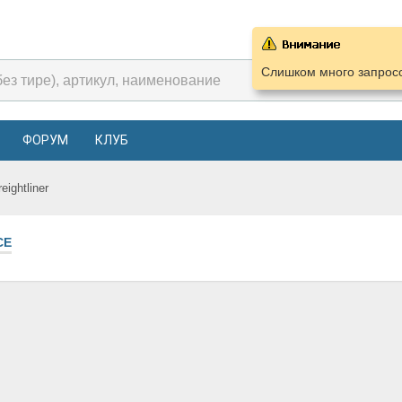
Слишком много запросо
ФОРУМ
КЛУБ
reightliner
СЕ