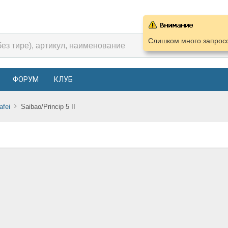
Слишком много запросо
ФОРУМ
КЛУБ
afei
Saibao/Princip 5 II