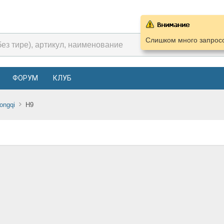
Слишком много запросо
ФОРУМ
КЛУБ
ongqi
H9