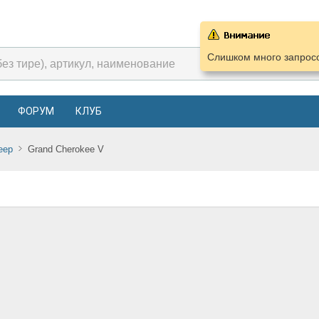
Слишком много запросо
ФОРУМ
КЛУБ
eep
Grand Cherokee V