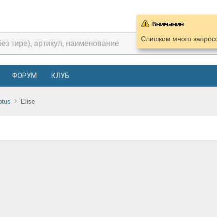
Слишком много запросо
ФОРУМ
КЛУБ
otus
Elise