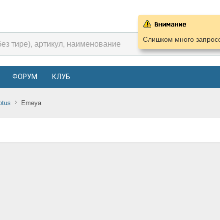
Слишком много запросо
ФОРУМ
КЛУБ
otus
Emeya