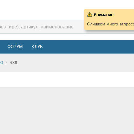
Слишком много запросо
ФОРУМ
КЛУБ
MG
RX9