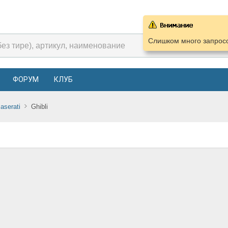
Слишком много запросо
ФОРУМ
КЛУБ
aserati
Ghibli