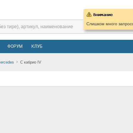
Слишком много запросо
ФОРУМ
КЛУБ
ercedes
C кабрио IV