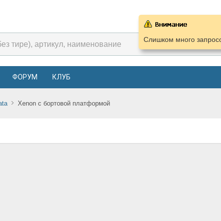
Слишком много запросо
ФОРУМ
КЛУБ
ata
Xenon c бортовой платформой