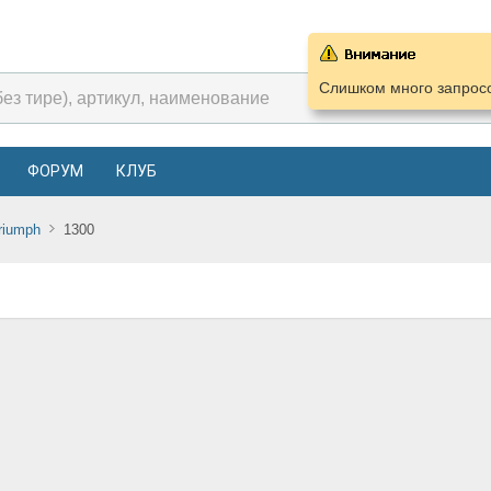
Слишком много запросо
ФОРУМ
КЛУБ
riumph
1300