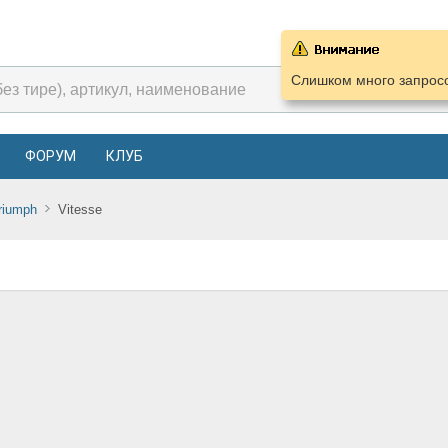
Слишком много запросо
ФОРУМ
КЛУБ
riumph
Vitesse