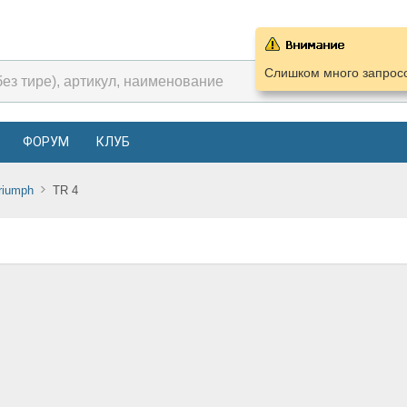
Слишком много запросо
ФОРУМ
КЛУБ
riumph
TR 4