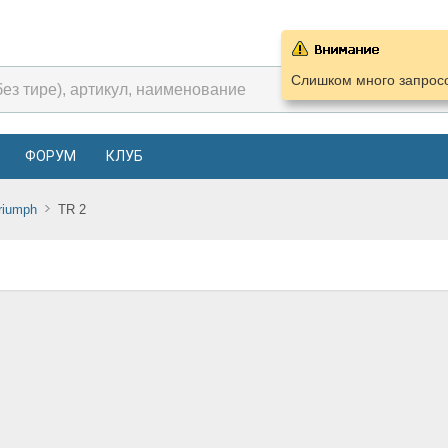
Слишком много запросо
ФОРУМ
КЛУБ
riumph
TR 2