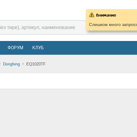
Слишком много запросо
ФОРУМ
КЛУБ
Dongfeng
EQ1020TF