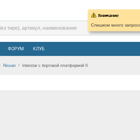
Слишком много запросо
ФОРУМ
КЛУБ
Nissan
Interstar c бортовой платформой II