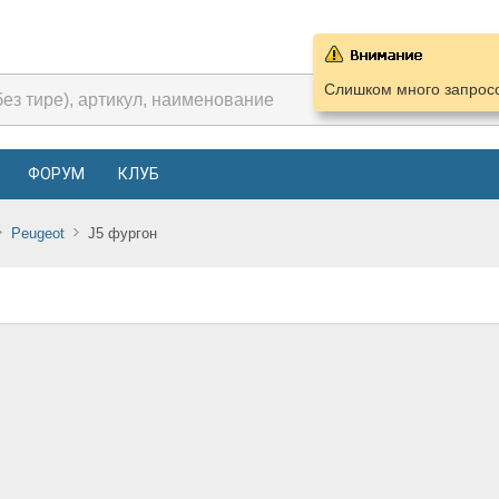
Слишком много запросо
ФОРУМ
КЛУБ
Peugeot
J5 фургон