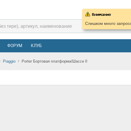
Слишком много запросо
ФОРУМ
КЛУБ
Piaggio
Porter Бортовая платформа/Шасси II