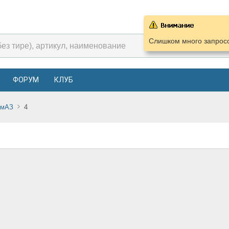
Слишком много запросо
ФОРУМ
КЛУБ
амАЗ
4