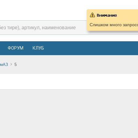
Слишком много запросо
ФОРУМ
КЛУБ
амАЗ
5