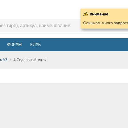
Слишком много запросо
ФОРУМ
КЛУБ
амАЗ
4 Седельный тягач