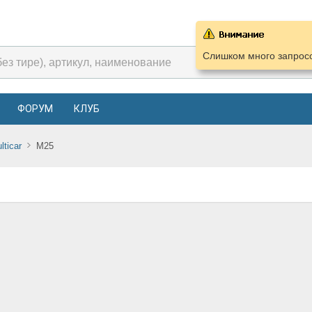
Слишком много запросо
ФОРУМ
КЛУБ
lticar
M25