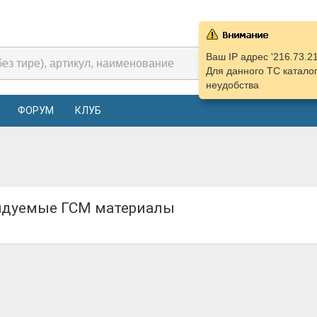
Ваш IP адрес '216.73.2
Для данного ТС катало
неудобства
ФОРУМ
КЛУБ
ндуемые ГСМ материалы