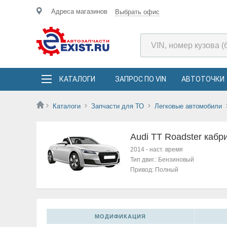
Адреса магазинов
Выбрать офис
КАТАЛОГИ
ЗАПРОС ПО VIN
АВТОТОЧКИ
Каталоги
Запчасти для ТО
Легковые автомобили
Audi TT Roadster кабрио
2014
-
наст. время
Тип двиг.:
Бензиновый
Привод:
Полный
МОДИФИКАЦИЯ