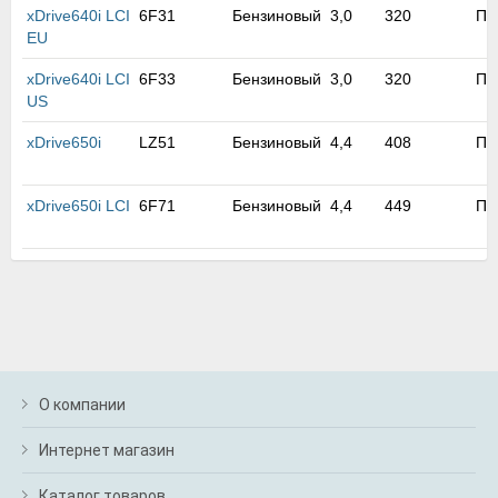
xDrive640i LCI
6F31
Бензиновый
3,0
320
По
EU
xDrive640i LCI
6F33
Бензиновый
3,0
320
По
US
xDrive650i
LZ51
Бензиновый
4,4
408
По
xDrive650i LCI
6F71
Бензиновый
4,4
449
По
О компании
Интернет магазин
Каталог товаров