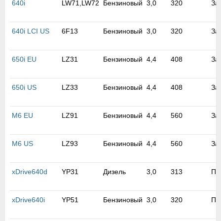
640i
LW71,LW72
Бензиновый
3,0
320
За
м
В
а
640i LCI US
6F13
Бензиновый
3,0
320
За
п
с
н
650i EU
LZ31
Бензиновый
4,4
408
За
о
э
650i US
LZ33
Бензиновый
4,4
408
За
M6 EU
LZ91
Бензиновый
4,4
560
За
M6 US
LZ93
Бензиновый
4,4
560
За
xDrive640d
YP31
Дизель
3,0
313
По
xDrive640i
YP51
Бензиновый
3,0
320
По