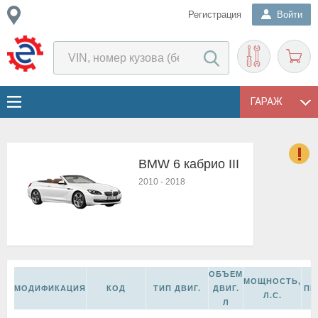
Регистрация
Войти
ГАРАЖ
BMW 6 кабрио III
о
2010
-
2018
Е
в
н
о
в
к
ОБЪЕМ
и
МОЩНОСТЬ,
МОДИФИКАЦИЯ
КОД
ТИП ДВИГ.
ДВИГ.
ПР
н
Л.С.
Л
о