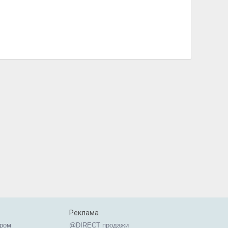
Реклама
ером
@DIRECT продажи