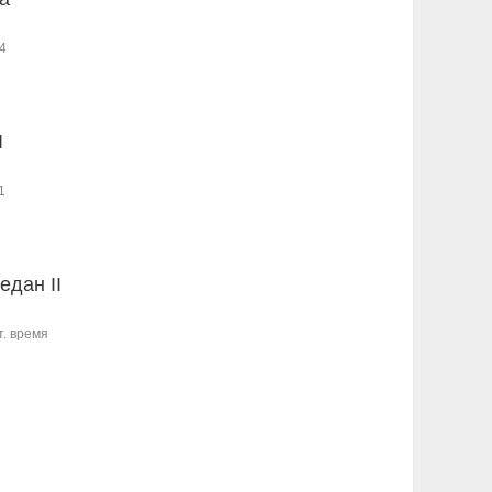
4
I
1
едан II
т. время