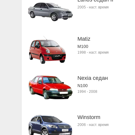
2005
-
наст. время
Matiz
M100
1998
-
наст. время
Nexia седан
N100
1994
-
2008
Winstorm
2006
-
наст. время