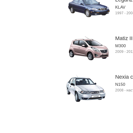
KLAV
1997
-
200
Matiz II
M300
2009
-
201
Nexia с
N150
2008
-
нас