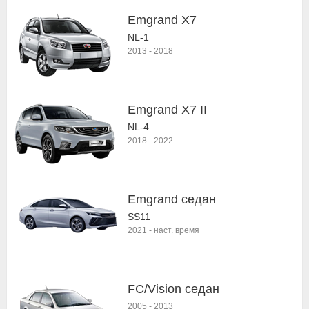
Emgrand X7
NL-1
2013
-
2018
Emgrand X7 II
NL-4
2018
-
2022
Emgrand седан
SS11
2021
-
наст. время
FC/Vision седан
2005
-
2013