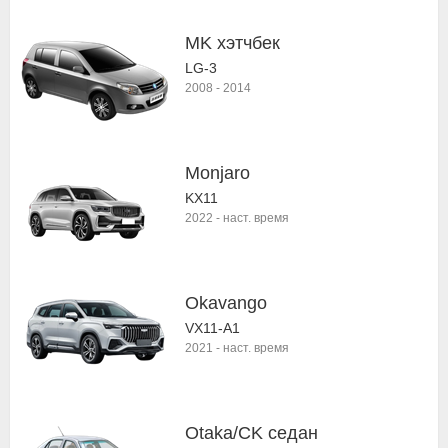
MK хэтчбек
LG-3
2008
-
2014
Monjaro
KX11
2022
-
наст. время
Okavango
VX11-A1
2021
-
наст. время
Otaka/CK седан