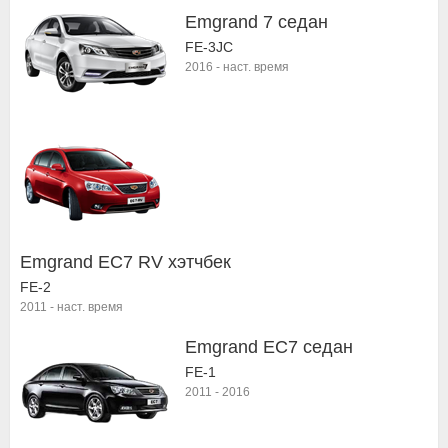
Emgrand 7 седан
FE-3JC
2016
-
наст. время
Emgrand EC7 RV хэтчбек
FE-2
2011
-
наст. время
Emgrand EC7 седан
FE-1
2011
-
2016