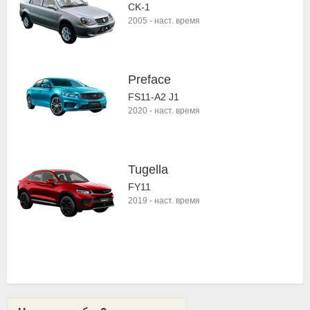
CK-1
2005
-
наст. время
Preface
FS11-A2 J1
2020
-
наст. время
Tugella
FY11
2019
-
наст. время