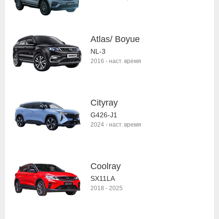
Atlas/ Boyue
NL-3
2016
-
наст. время
Cityray
G426-J1
2024
-
наст. время
Coolray
SX11LA
2018
-
2025