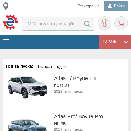
Регистрация
Войти
ГАРАЖ
Год выпуска:
Выбрать год
Atlas L/ Boyue L II
FX11-J1
2022
-
наст. время
Atlas Pro/ Boyue Pro
NL-3B
2019
-
наст. время