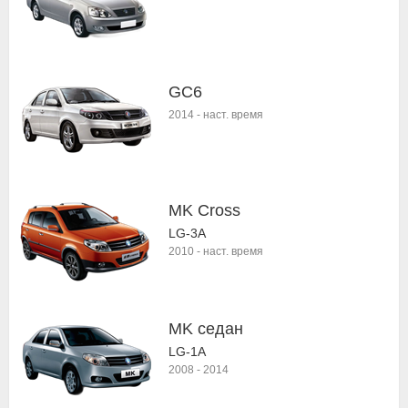
GC6
2014
-
наст. время
MK Cross
LG-3A
2010
-
наст. время
MK седан
LG-1A
2008
-
2014