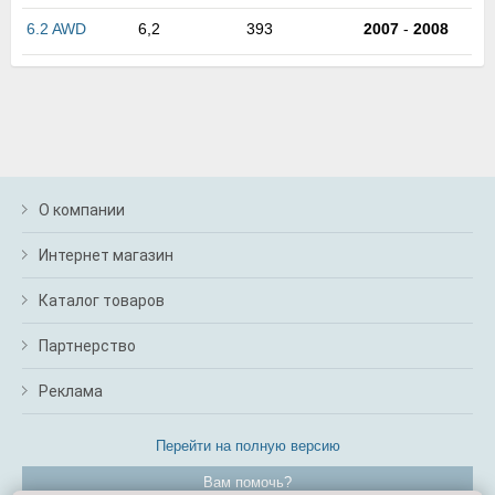
м
6.2 AWD
6,2
393
2007
-
2008
В
а
п
с
н
о
э
О компании
Интернет магазин
Каталог товаров
Партнерство
Реклама
Перейти на полную версию
Вам помочь?