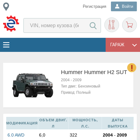
Регистрация
Войти
ГАРАЖ
Hummer Hummer H2 SUT
о
2004
-
2009
Е
Тип двиг.:
Бензиновый
в
Привод:
Полный
н
о
в
к
ОБЪЕМ ДВИГ.
МОЩНОСТЬ,
ДАТЫ
МОДИФИКАЦИЯ
и
Л
Л.С.
ВЫПУСКА
н
6.0 AWD
6,0
322
2004
-
2009
о