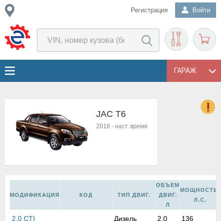
Регистрация
Войти
ГАРАЖ
JAC T6
о
2018
-
наст. время
Е
в
н
о
в
к
ОБЪЕМ
МОЩНОСТЬ,
и
МОДИФИКАЦИЯ
КОД
ТИП ДВИГ.
ДВИГ.
Л.С.
н
Л
о
2.0 CTI
Дизель
2,0
136