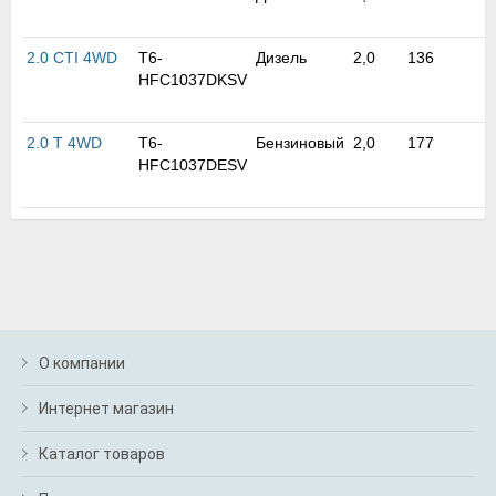
м
В
а
2.0 CTI 4WD
T6-
Дизель
2,0
136
п
HFC1037DKSV
с
н
о
2.0 T 4WD
T6-
Бензиновый
2,0
177
э
HFC1037DESV
О компании
Интернет магазин
Каталог товаров