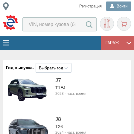
Регистрация
Войти
ГАРАЖ
Год выпуска:
Выбрать год
J7
T1EJ
2023
-
наст. время
J8
T26
2024
-
наст. время