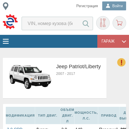
Регистрация
Войти
ГАРАЖ
Jeep Patriot/Liberty
о
2007
-
2017
Е
в
н
о
в
к
ОБЪЕМ
МОЩНОСТЬ,
ДА
и
МОДИФИКАЦИЯ
ТИП ДВИГ.
ДВИГ.
ПРИВОД
Л.С.
ВЫП
н
Л
о