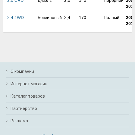
2.0 CRD
Дизель
2,0
140
Передний
200
м
201
В
а
2.4 4WD
Бензиновый
2,4
170
Полный
200
п
201
с
н
о
э
О компании
Интернет магазин
Каталог товаров
Партнерство
Реклама