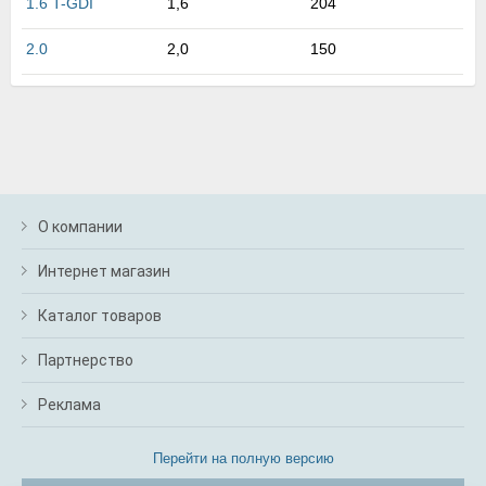
1.6 T-GDI
1,6
204
м
В
2.0
2,0
150
а
п
с
н
о
э
О компании
Интернет магазин
Каталог товаров
Партнерство
Реклама
Перейти на полную версию