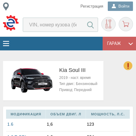
Регистрация
Войти
ГАРАЖ
Kia Soul III
о
2019
-
наст. время
Е
Тип двиг.:
Бензиновый
в
Привод:
Передний
н
о
в
к
МОДИФИКАЦИЯ
ОБЪЕМ ДВИГ. Л
МОЩНОСТЬ, Л.С.
и
1.6
1,6
123
н
о