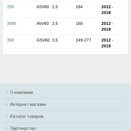
м
250
ASV60
2,5
184
2012
-
В
2018
а
п
300h
AVV60
2,5
160
2012
-
с
2018
н
о
350
GSV60
3,5
249-277
2012
-
э
2018
О компании
Интернет магазин
Каталог товаров
Партнерство