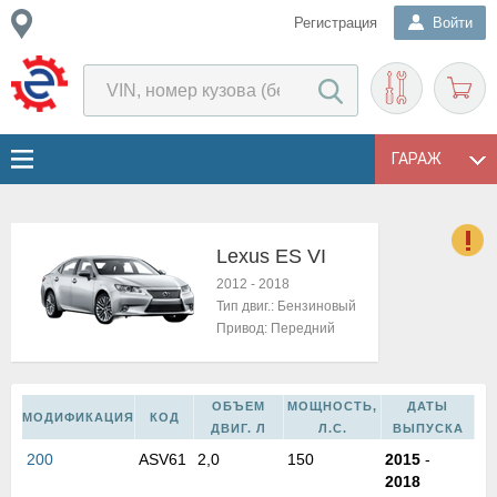
Регистрация
Войти
ГАРАЖ
Lexus ES VI
о
2012
-
2018
Е
Тип двиг.:
Бензиновый
в
Привод:
Передний
н
о
в
ОБЪЕМ
МОЩНОСТЬ,
ДАТЫ
к
МОДИФИКАЦИЯ
КОД
ДВИГ. Л
Л.С.
ВЫПУСКА
и
200
ASV61
2,0
150
2015
-
н
2018
о