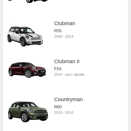
Clubman
R55
2006
-
2014
Clubman II
F54
2014
-
наст. время
Countryman
R60
2010
-
2016