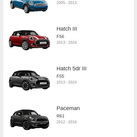
2005
-
2013
Hatch III
F56
2013
-
2024
Hatch 5dr III
F55
2013
-
2024
Paceman
R61
2012
-
2016