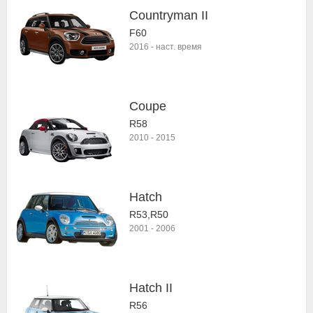
Countryman II
F60
2016
-
наст. время
Coupe
R58
2010
-
2015
Hatch
R53,R50
2001
-
2006
Hatch II
R56