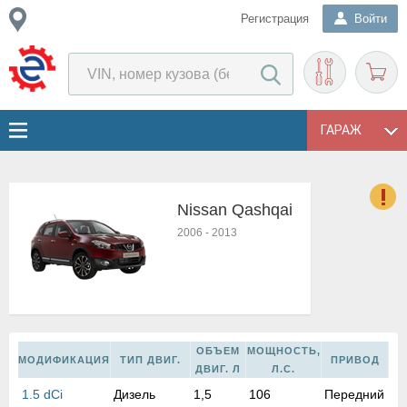
Регистрация
Войти
ГАРАЖ
Nissan Qashqai
о
2006
-
2013
Е
в
н
о
в
к
ОБЪЕМ
МОЩНОСТЬ,
и
МОДИФИКАЦИЯ
ТИП ДВИГ.
ПРИВОД
ДВИГ. Л
Л.С.
н
1.5 dCi
Дизель
1,5
106
Передний
о