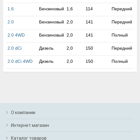
м
1.6
Бензиновый
1,6
114
Передний
В
а
п
2.0
Бензиновый
2,0
141
Передний
с
н
2.0 4WD
Бензиновый
2,0
141
Полный
о
э
2.0 dCi
Дизель
2,0
150
Передний
2.0 dCi 4WD
Дизель
2,0
150
Полный
О компании
Интернет магазин
Каталог товаров