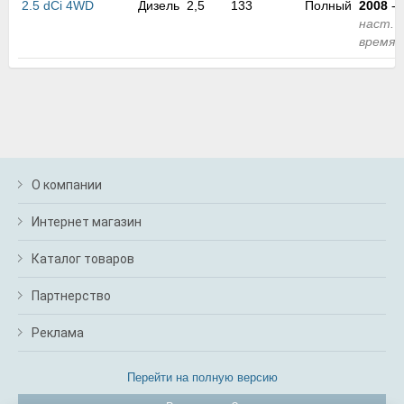
2.5 dCi 4WD
Дизель
2,5
133
Полный
2008
-
м
наст.
В
время
а
п
с
н
о
э
О компании
Интернет магазин
Каталог товаров
Партнерство
Реклама
Перейти на полную версию