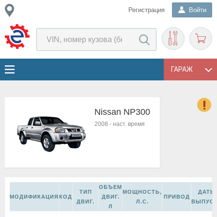
Регистрация
Войти
ГАРАЖ
Nissan NP300
о
2008
-
наст. время
Е
в
н
о
в
к
ОБЪЕМ
и
ТИП
МОЩНОСТЬ,
ДАТЫ
МОДИФИКАЦИЯ
КОД
ДВИГ.
ПРИВОД
н
ДВИГ.
Л.С.
ВЫПУС
Л
о