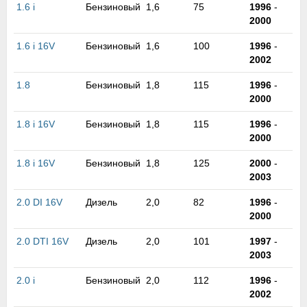
м
1.6 i
Бензиновый
1,6
75
1996
-
В
2000
а
1.6 i 16V
Бензиновый
1,6
100
1996
-
п
2002
с
н
1.8
Бензиновый
1,8
115
1996
-
о
2000
э
1.8 i 16V
Бензиновый
1,8
115
1996
-
2000
1.8 i 16V
Бензиновый
1,8
125
2000
-
2003
2.0 DI 16V
Дизель
2,0
82
1996
-
2000
2.0 DTI 16V
Дизель
2,0
101
1997
-
2003
2.0 i
Бензиновый
2,0
112
1996
-
2002