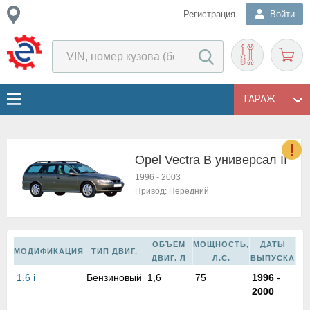
Регистрация
Войти
ГАРАЖ
Opel Vectra B универсал II
о
1996
-
2003
Е
Привод:
Передний
в
н
о
ОБЪЕМ
МОЩНОСТЬ,
ДАТЫ
в
МОДИФИКАЦИЯ
ТИП ДВИГ.
ДВИГ. Л
Л.С.
ВЫПУСКА
к
и
1.6 i
Бензиновый
1,6
75
1996
-
н
2000
о