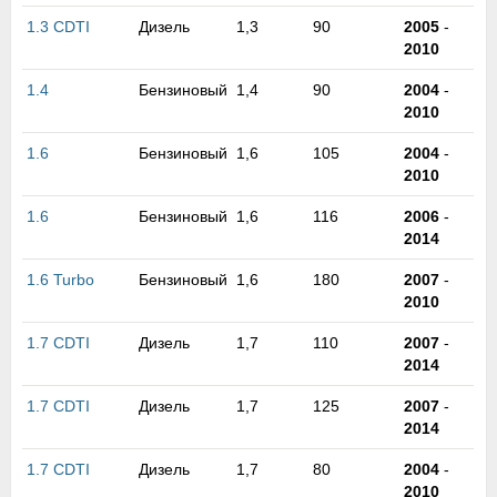
м
1.3 CDTI
Дизель
1,3
90
2005
-
В
2010
а
п
1.4
Бензиновый
1,4
90
2004
-
с
2010
н
о
1.6
Бензиновый
1,6
105
2004
-
э
2010
1.6
Бензиновый
1,6
116
2006
-
2014
1.6 Turbo
Бензиновый
1,6
180
2007
-
2010
1.7 CDTI
Дизель
1,7
110
2007
-
2014
1.7 CDTI
Дизель
1,7
125
2007
-
2014
1.7 CDTI
Дизель
1,7
80
2004
-
2010