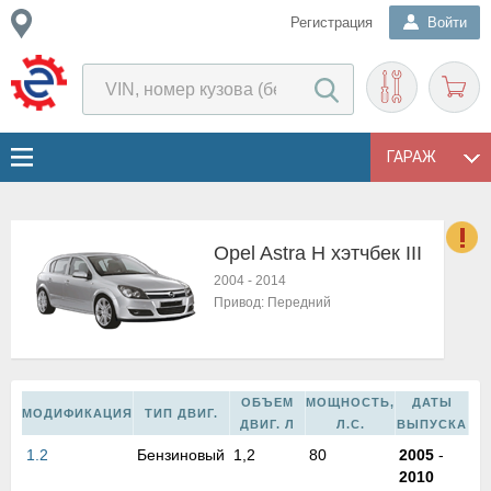
Регистрация
Войти
ГАРАЖ
Opel Astra H хэтчбек III
о
2004
-
2014
Е
Привод:
Передний
в
н
о
в
ОБЪЕМ
МОЩНОСТЬ,
ДАТЫ
к
МОДИФИКАЦИЯ
ТИП ДВИГ.
ДВИГ. Л
Л.С.
ВЫПУСКА
и
1.2
Бензиновый
1,2
80
2005
-
н
2010
о