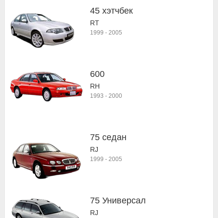
45 хэтчбек
RT
1999
-
2005
600
RH
1993
-
2000
75 седан
RJ
1999
-
2005
75 Универсал
RJ