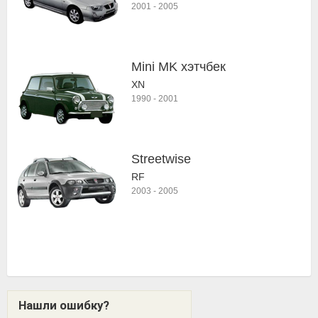
2001
-
2005
Mini MK хэтчбек
XN
1990
-
2001
Streetwise
RF
2003
-
2005
Нашли ошибку?