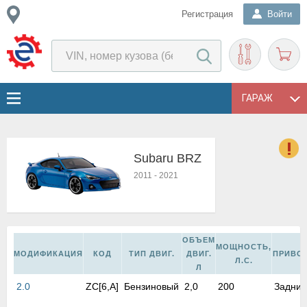
Регистрация
Войти
ГАРАЖ
Subaru BRZ
о
2011
-
2021
Е
в
н
о
ОБЪЕМ
в
МОЩНОСТЬ,
МОДИФИКАЦИЯ
КОД
ТИП ДВИГ.
ДВИГ.
ПРИВО
к
Л.С.
Л
и
н
2.0
ZC[6,A]
Бензиновый
2,0
200
Задний
о