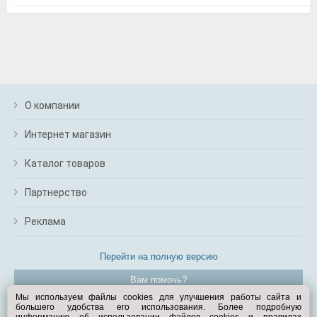
м
В
а
п
с
н
о
э
О компании
Интернет магазин
Каталог товаров
Партнерство
Реклама
Перейти на полную версию
Вам помочь?
Мы используем файлы cookies для улучшения работы сайта и
большего удобства его использования. Более подробную
© Exist.ru 1998—2026