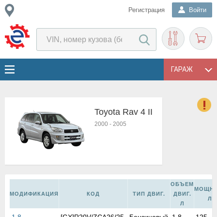
Регистрация
Войти
ГАРАЖ
Toyota Rav 4 II
о
2000
-
2005
Е
в
н
о
в
к
ОБЪЕМ
МОЩНО
и
МОДИФИКАЦИЯ
КОД
ТИП ДВИГ.
ДВИГ.
Л.С
н
Л
о