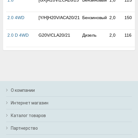
1.8
[GX]R20V/ZCA26/25
Бензиновый
1,8
125
м
В
а
2.0 4WD
[Y/H]H20V/ACA20/21
Бензиновый
2,0
150
п
с
н
2.0 D 4WD
G20V/CLA20/21
Дизель
2,0
116
о
э
О компании
Интернет магазин
Каталог товаров
Партнерство