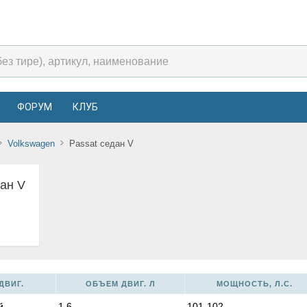
ФОРУМ
КЛУБ
Volkswagen
Passat седан V
дан V
ДВИГ.
ОБЪЕМ ДВИГ. Л
МОЩНОСТЬ, Л.С.
й
1,6
101-102